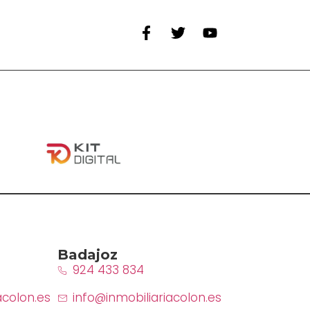
Badajoz
924 433 834
acolon.es
info@inmobiliariacolon.es