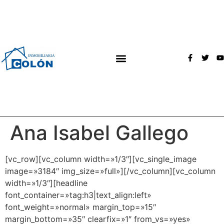
Ana Isabel Gallego
[vc_row][vc_column width=»1/3″][vc_single_image
image=»3184″ img_size=»full»][/vc_column][vc_column
width=»1/3″][headline
font_container=»tag:h3|text_align:left»
font_weight=»normal» margin_top=»15″
margin_bottom=»35″ clearfix=»1″ from_vs=»yes»