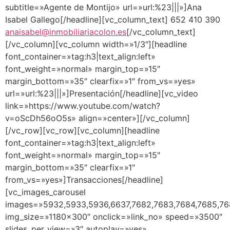
subtitle=»Agente de Montijo» url=»url:%23|||»]Ana
Isabel Gallego[/headline][vc_column_text]
652 410 390
anaisabel@inmobiliariacolon.es
[/vc_column_text]
[/vc_column][vc_column width=»1/3″][headline
font_container=»tag:h3|text_align:left»
font_weight=»normal» margin_top=»15″
margin_bottom=»35″ clearfix=»1″ from_vs=»yes»
url=»url:%23|||»]Presentación[/headline][vc_video
link=»https://www.youtube.com/watch?
v=oScDh56oO5s» align=»center»][/vc_column]
[/vc_row][vc_row][vc_column][headline
font_container=»tag:h3|text_align:left»
font_weight=»normal» margin_top=»15″
margin_bottom=»35″ clearfix=»1″
from_vs=»yes»]Transacciones[/headline]
[vc_images_carousel
images=»5932,5933,5936,6637,7682,7683,7684,7685,76
img_size=»1180×300″ onclick=»link_no» speed=»3500″
slides_per_view=»3″ autoplay=»yes»