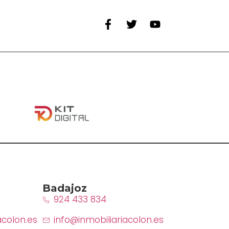
Badajoz
924 433 834
acolon.es
info@inmobiliariacolon.es